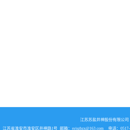
江苏苏盐井神股份有限公司
江苏省淮安市淮安区井神路1号 邮箱：syjszbzx@163.com 电话：0517-87